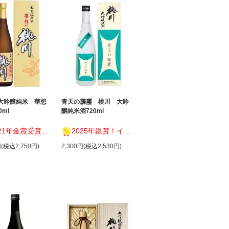
大吟醸純米 華想
青天の霹靂 桃川 大吟
0ml
醸純米酒720ml
！ International Wine Challenge 2021
2025年銀賞！インターナショナルワインチャレンジ
円(税込2,750円)
2,300円(税込2,530円)