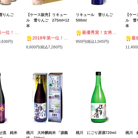
 雪りんご
【ケース販売】リキュー
リキュール 雪りんご
【ケー
ル 雪りんご 275ml×12
500ml
ル 雪り
本
本
1 グランプリ2018
最優秀賞！女将セレクション2019
2018年第一位！ A-1 グランプリ2018
最優秀賞
,630円)
950円(税込1,045円)
6,600円(税込7,260円)
11,40
せ流 純米
桃川 大吟醸純米 「源義
桃川 にごり原酒720ml
桃川 銀