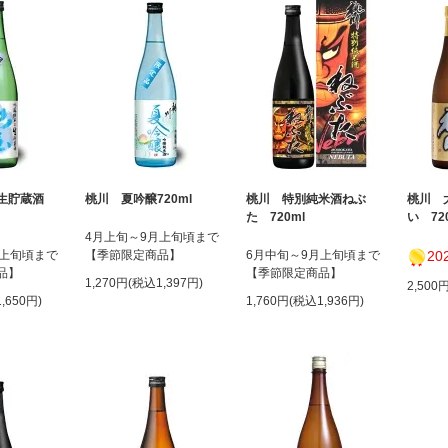
米生貯蔵酒
桃川 夏吟醸720ml
桃川 特別純米酒ねぶ
桃川 
た 720ml
い 72
4月上旬～9月上旬頃まで
月上旬頃まで
【季節限定商品】
6月中旬～9月上旬頃まで
2021年金賞受賞
品】
【季節限定商品】
1,270円(税込1,397円)
2,500
,650円)
1,760円(税込1,936円)