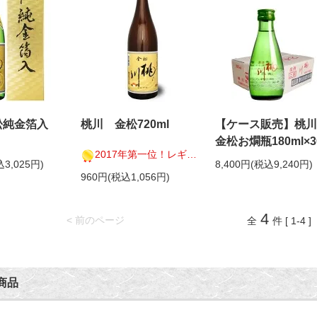
松純金箔入
桃川 金松720ml
【ケース販売】桃
金松お燗瓶180ml×3
2017年第一位！レギュラー酒コンクール
込3,025円)
8,400円(税込9,240円)
960円(税込1,056円)
4
< 前のページ
全
件 [ 1-4 ]
商品