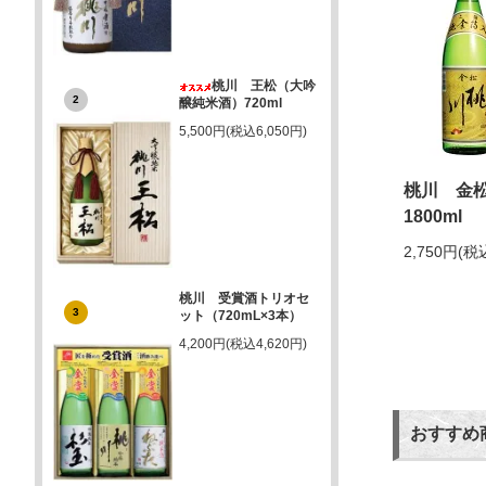
桃川 王松（大吟
2
醸純米酒）720ml
5,500円(税込6,050円)
桃川 金
1800ml
2,750円(税
桃川 受賞酒トリオセ
3
ット（720mL×3本）
4,200円(税込4,620円)
おすすめ