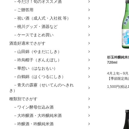
－今だけ！旬のオススメ酒
－ご贈答用
－祝い酒（成人式・入社祝 等）
－桃川グッズ・酒器など
－ケースでまとめ買い
酒造好適米でさがす
－山田錦（やまだにしき）
杉玉吟醸純
－吟烏帽子（ぎんえぼし）
720ml
－華想い（はなおもい）
4月上旬～9
－白鶴錦（はくつるにしき）
【季節限定商
－青天の霹靂（せいてんのへきれ
1,500円(税込1
き）
種類別でさがす
－ワイン酵母仕込み酒
－大吟醸酒・大吟醸純米酒
－吟醸酒・吟醸純米酒