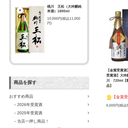
桃川 王松（大吟醸純
4
米酒）1800ml
10,000円(税込11,000
円)
【金賞受賞酒
受賞酒】大吟
川 720ml
商品を探す
品】
おすすめ商品
【金賞受
－2026年受賞酒
6,000円(税込6
－2025年受賞酒
－当店一押し商品！