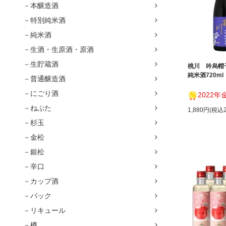
－本醸造酒
－特別純米酒
－純米酒
－生酒・生原酒・原酒
－生貯蔵酒
桃川 吟烏帽
純米酒720ml
－普通醸造酒
－にごり酒
2022年金賞！ワイングラス
－ねぶた
1,880円(税込2
－杉玉
－金松
－銀松
－辛口
－カップ酒
－パック
－リキュール
－樽