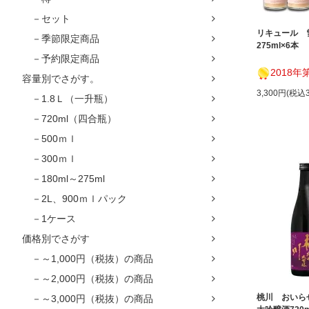
－セット
リキュール
－季節限定商品
275ml×6本
－予約限定商品
2018年第一位！ A-
容量別でさがす。
3,300円(税込3
－1.8Ｌ（一升瓶）
－720ml（四合瓶）
－500ｍｌ
－300ｍｌ
－180ml～275ml
－2L、900ｍｌパック
－1ケース
価格別でさがす
－～1,000円（税抜）の商品
－～2,000円（税抜）の商品
桃川 おいら
－～3,000円（税抜）の商品