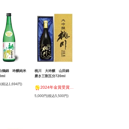
白鶴錦 吟醸純米
桃川 大吟醸 山田錦
0ml
磨き三割五分720ml
円(税込1,694円)
2024年金賞受賞！KURA MASTER2024
5,000円(税込5,500円)