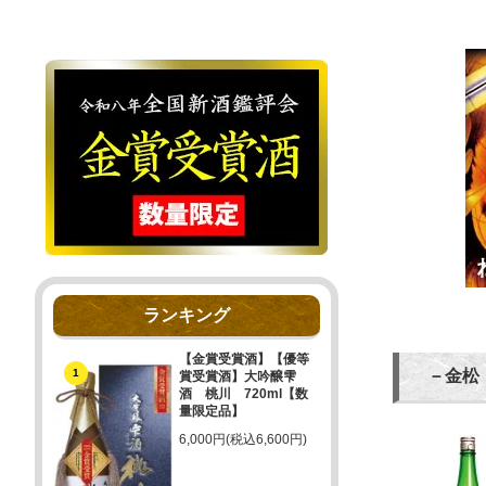
ランキング
【金賞受賞酒】【優等
1
－金松
賞受賞酒】大吟醸雫
酒 桃川 720ml【数
量限定品】
6,000円(税込6,600円)