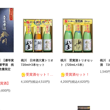
】【優等賞
桃川 日本酒大賞トリオ
桃川 受賞酒トリオセッ
桃川 
醸雫酒 桃
720ml×3本セット
ト（720mL×3本）
酒 72
【数量限定
1,540
受賞酒セット！ 日本酒大賞トリオ
受賞酒セット！
4,100円(税込4,510円)
4,200円(税込4,620円)
賞酒】
,600円)