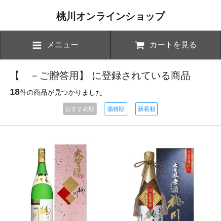
桃川オンラインショップ
メニュー
カートを見る
【 －ご贈答用】 に登録されている商品
18
件の商品が見つかりました
おすすめ順
価格順
新着順