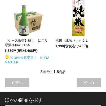
【ケース販売】桃川 にごり
桃川 純米パック２Ｌ
原酒300ml ×12本
1,390円(税込1,529円)
5,880円(税込6,468円)
2018年金賞受賞！ KURA
MASTER
8
1
8
商品中
-
商品
前へ
次へ
ほかの商品を探す