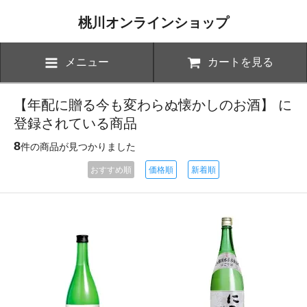
桃川オンラインショップ
メニュー
カートを見る
【年配に贈る今も変わらぬ懐かしのお酒】 に
登録されている商品
8
件の商品が見つかりました
おすすめ順
価格順
新着順