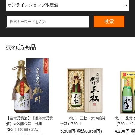
検索
売れ筋商品
【金賞受賞酒】【優等賞受賞
桃川 王松（大吟醸純
桃川 受賞
酒】大吟醸雫酒 桃川
米酒）720ml
（720mL×
720ml【数量限定品】
5,500円(税込6,050円)
4,200円(