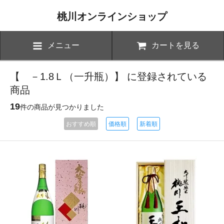
桃川オンラインショップ
メニュー
カートを見る
【 －1.8Ｌ（一升瓶）】 に登録されている
商品
19
件の商品が見つかりました
おすすめ順
価格順
新着順