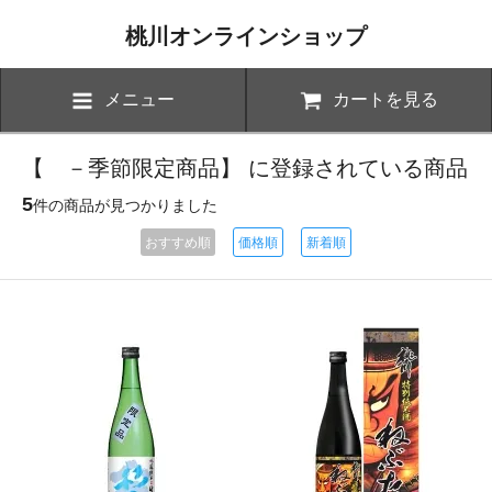
桃川オンラインショップ
メニュー
カートを見る
【 －季節限定商品】 に登録されている商品
5
件の商品が見つかりました
おすすめ順
価格順
新着順