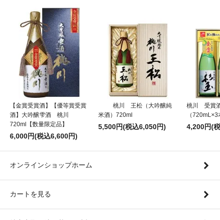
【金賞受賞酒】【優等賞受賞
桃川 王松（大吟醸純
桃川 受賞
酒】大吟醸雫酒 桃川
米酒）720ml
（720mL×
720ml【数量限定品】
5,500円(税込6,050円)
4,200円(
6,000円(税込6,600円)
オンラインショップホーム
カートを見る