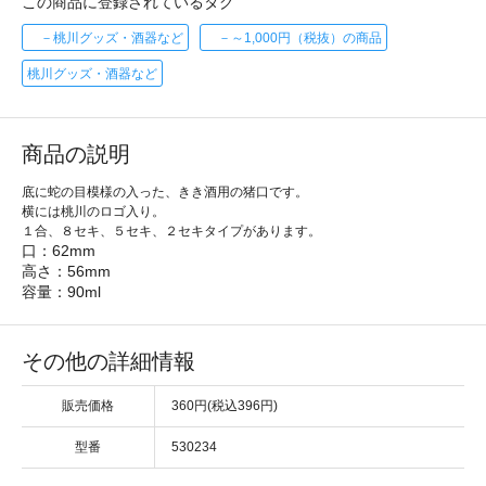
この商品に登録されているタグ
－桃川グッズ・酒器など
－～1,000円（税抜）の商品
桃川グッズ・酒器など
商品の説明
底に蛇の目模様の入った、きき酒用の猪口です。
横には桃川のロゴ入り。
１合、８セキ、５セキ、２セキタイプがあります。
口：62mm
高さ：56mm
容量：90ml
その他の詳細情報
販売価格
360円(税込396円)
型番
530234