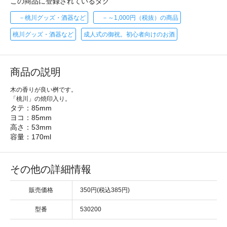
この商品に登録されているタグ
－桃川グッズ・酒器など
－～1,000円（税抜）の商品
桃川グッズ・酒器など
成人式の御祝。初心者向けのお酒
商品の説明
木の香りが良い桝です。
「桃川」の焼印入り。
タテ：85mm
ヨコ：85mm
高さ：53mm
容量：170ml
その他の詳細情報
販売価格
350円(税込385円)
型番
530200